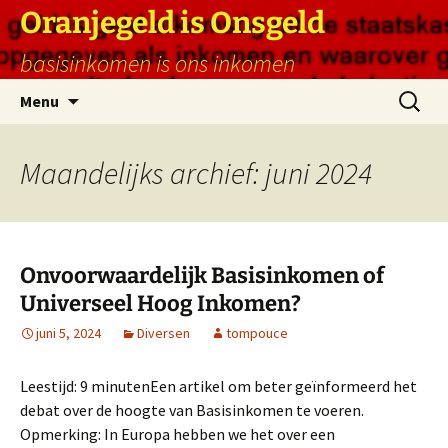
Ga
Oranjegeld is Onsgeld
naar
basisinkomen is ons inkomen
de
inhoud
Zoeken
Menu
naar:
Maandelijks archief: juni 2024
Onvoorwaardelijk Basisinkomen of
Universeel Hoog Inkomen?
juni 5, 2024
Diversen
tompouce
Leestijd:
9
minuten
Een artikel om beter geïnformeerd het
debat over de hoogte van Basisinkomen te voeren.
Opmerking: In Europa hebben we het over een