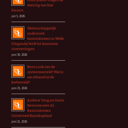
Onze politici volgen de
mening van hun
kiezers.
juli 5, 2026
Wetenschappelijk
onderzoek:
basisinkomen in Welle
(Oeganda) leidt tot duurzame
investeringen
juni 30, 2026
Bent u ook van de
systeemwereld? Wat is
uw afstand tot de
leefwereld?
juni 25, 2026
Andrew Yang en Gavin
Newsom over AI,
Basisinkomen
Universeel Basiskapitaal
juni 21, 2026