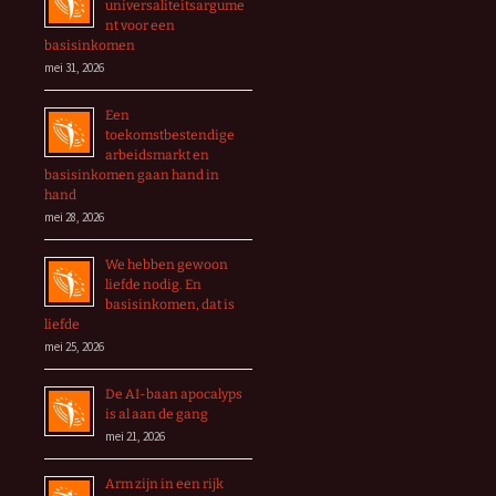
universaliteitsargume
nt voor een
basisinkomen
mei 31, 2026
Een
toekomstbestendige
arbeidsmarkt en
basisinkomen gaan hand in
hand
mei 28, 2026
We hebben gewoon
liefde nodig. En
basisinkomen, dat is
liefde
mei 25, 2026
De AI-baan apocalyps
is al aan de gang
mei 21, 2026
Arm zijn in een rijk