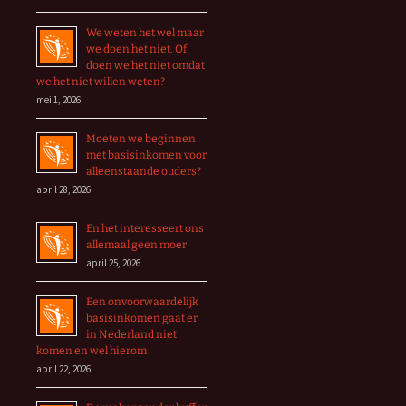
We weten het wel maar
we doen het niet. Of
doen we het niet omdat
we het niet willen weten?
mei 1, 2026
Moeten we beginnen
met basisinkomen voor
alleenstaande ouders?
april 28, 2026
En het interesseert ons
allemaal geen moer
april 25, 2026
Een onvoorwaardelijk
basisinkomen gaat er
in Nederland niet
komen en wel hierom
april 22, 2026