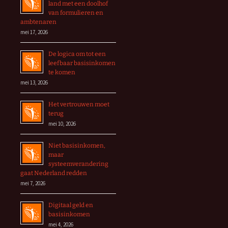
land met een doolhof
van formulieren en
ambtenaren
mei 17, 2026
De logica om tot een
leefbaar basisinkomen
te komen
mei 13, 2026
Het vertrouwen moet
terug
mei 10, 2026
Niet basisinkomen,
maar
systeemverandering
gaat Nederland redden
mei 7, 2026
Digitaal geld en
basisinkomen
mei 4, 2026