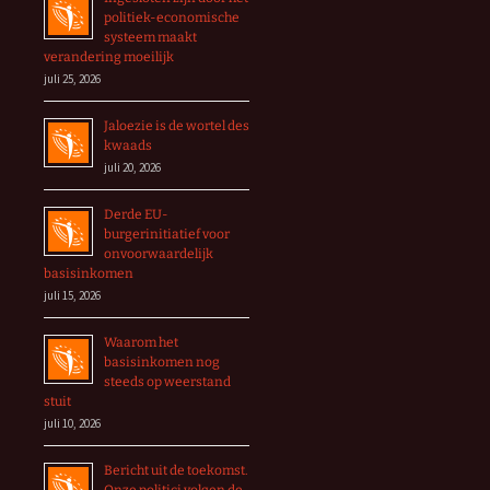
politiek-economische
systeem maakt
verandering moeilijk
juli 25, 2026
Jaloezie is de wortel des
kwaads
juli 20, 2026
Derde EU-
burgerinitiatief voor
onvoorwaardelijk
basisinkomen
juli 15, 2026
Waarom het
basisinkomen nog
steeds op weerstand
stuit
juli 10, 2026
Bericht uit de toekomst.