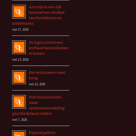
Arm zijn in een rijk
land met een doolhof
van formulieren en
ambtenaren
mei 17, 2026
De logica om tot een
leefbaar basisinkomen
te komen
mei 13, 2026
Het vertrouwen moet
terug
mei 10, 2026
Niet basisinkomen,
maar
systeemverandering
gaat Nederland redden
mei 7, 2026
Digitaal geld en