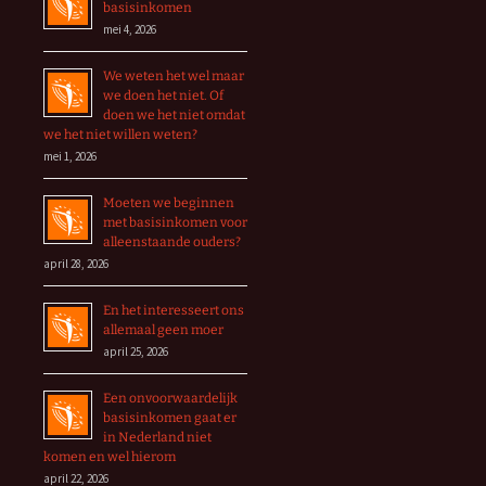
basisinkomen
mei 4, 2026
We weten het wel maar
we doen het niet. Of
doen we het niet omdat
we het niet willen weten?
mei 1, 2026
Moeten we beginnen
met basisinkomen voor
alleenstaande ouders?
april 28, 2026
En het interesseert ons
allemaal geen moer
april 25, 2026
Een onvoorwaardelijk
basisinkomen gaat er
in Nederland niet
komen en wel hierom
april 22, 2026