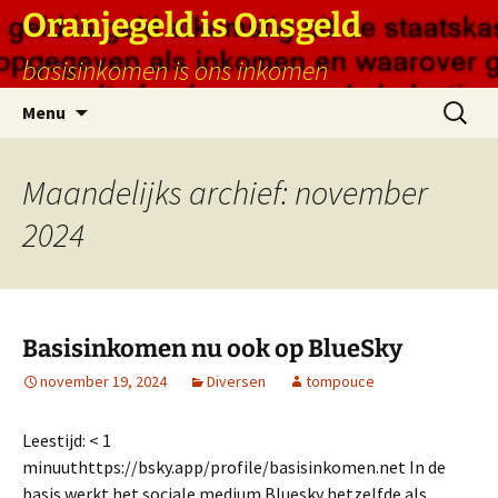
Ga
Oranjegeld is Onsgeld
naar
basisinkomen is ons inkomen
de
inhoud
Zoeken
Menu
naar:
Maandelijks archief: november
2024
Basisinkomen nu ook op BlueSky
november 19, 2024
Diversen
tompouce
Leestijd:
< 1
minuut
https://bsky.app/profile/basisinkomen.net In de
basis werkt het sociale medium Bluesky hetzelfde als