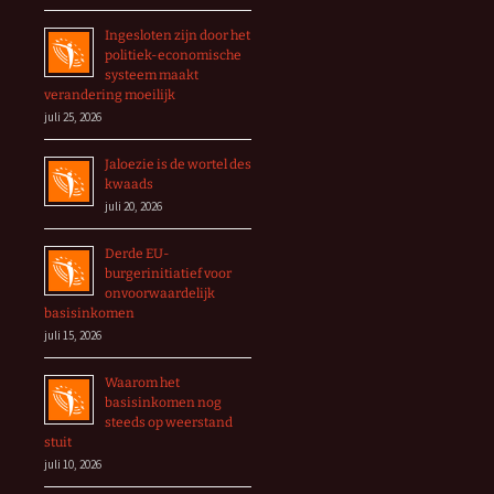
Ingesloten zijn door het
politiek-economische
systeem maakt
verandering moeilijk
juli 25, 2026
Jaloezie is de wortel des
kwaads
juli 20, 2026
Derde EU-
burgerinitiatief voor
onvoorwaardelijk
basisinkomen
juli 15, 2026
Waarom het
basisinkomen nog
steeds op weerstand
stuit
juli 10, 2026