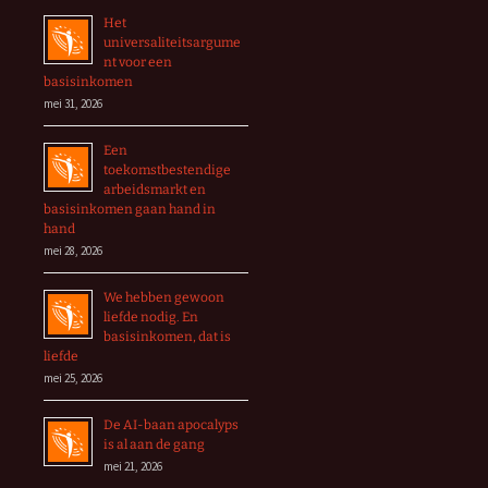
Het
universaliteitsargume
nt voor een
basisinkomen
mei 31, 2026
Een
toekomstbestendige
arbeidsmarkt en
basisinkomen gaan hand in
hand
mei 28, 2026
We hebben gewoon
liefde nodig. En
basisinkomen, dat is
liefde
mei 25, 2026
De AI-baan apocalyps
is al aan de gang
mei 21, 2026