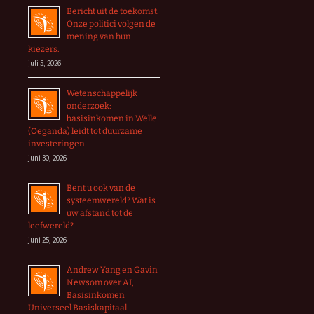
Bericht uit de toekomst.
Onze politici volgen de
mening van hun
kiezers.
juli 5, 2026
Wetenschappelijk
onderzoek:
basisinkomen in Welle
(Oeganda) leidt tot duurzame
investeringen
juni 30, 2026
Bent u ook van de
systeemwereld? Wat is
uw afstand tot de
leefwereld?
juni 25, 2026
Andrew Yang en Gavin
Newsom over AI,
Basisinkomen
Universeel Basiskapitaal