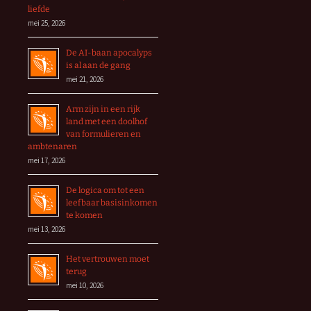
liefde
mei 25, 2026
De AI-baan apocalyps
is al aan de gang
mei 21, 2026
Arm zijn in een rijk
land met een doolhof
van formulieren en
ambtenaren
mei 17, 2026
De logica om tot een
leefbaar basisinkomen
te komen
mei 13, 2026
Het vertrouwen moet
terug
mei 10, 2026