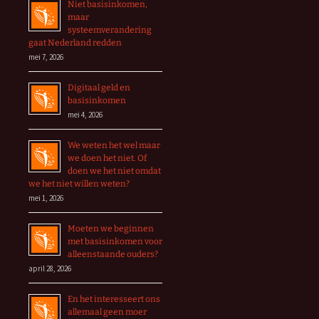
Niet basisinkomen,
maar
systeemverandering
gaat Nederland redden
mei 7, 2026
Digitaal geld en
basisinkomen
mei 4, 2026
We weten het wel maar
we doen het niet. Of
doen we het niet omdat
we het niet willen weten?
mei 1, 2026
Moeten we beginnen
met basisinkomen voor
alleenstaande ouders?
april 28, 2026
En het interesseert ons
allemaal geen moer