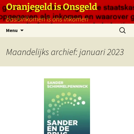
Ga
Oranjegeld is Onsgeld
naar
basisinkomen is ons inkomen
de
inhoud
Zoeken
Menu
naar:
Maandelijks archief: januari 2023