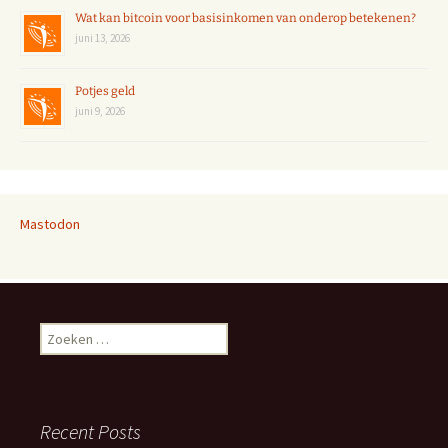
Wat kan bitcoin voor basisinkomen van onderop betekenen?
juni 13, 2026
Potjes geld
juni 9, 2026
Mastodon
Zoeken
naar:
Recent Posts