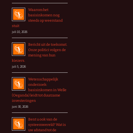
Waarom het
basisinkomen nog
steeds op weerstand
stuit
juli 10, 2026
Bericht uit de toekomst.
Onze politici volgen de
mening van hun
kiezers.
juli 5, 2026
Wetenschappelijk
onderzoek:
basisinkomen in Welle
(Oeganda) leidt tot duurzame
investeringen
juni 30, 2026
Bent u ook van de
systeemwereld? Wat is
uw afstand tot de