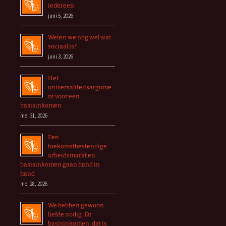
iedereen
juni 5, 2026
Weten we nog wel wat
sociaal is?
juni 3, 2026
Het
universaliteitsargume
nt voor een
basisinkomen
mei 31, 2026
Een
toekomstbestendige
arbeidsmarkt en
basisinkomen gaan hand in
hand
mei 28, 2026
We hebben gewoon
liefde nodig. En
basisinkomen, dat is