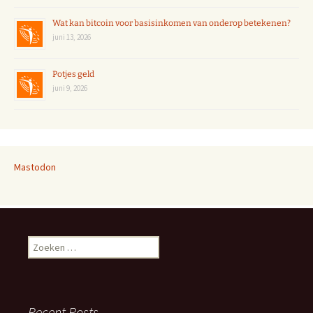
Wat kan bitcoin voor basisinkomen van onderop betekenen?
juni 13, 2026
Potjes geld
juni 9, 2026
Mastodon
Zoeken
naar:
Recent Posts