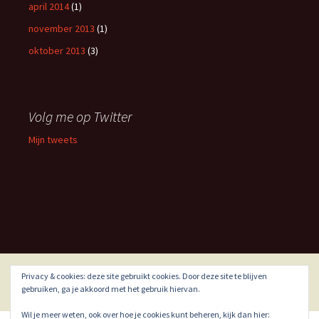
april 2014
(1)
november 2013
(1)
oktober 2013
(3)
Volg me op Twitter
Mijn tweets
Privacy & cookies: deze site gebruikt cookies. Door deze site te blijven
Ondersteund door WordPress
gebruiken, ga je akkoord met het gebruik hiervan.
Wil je meer weten, ook over hoe je cookies kunt beheren, kijk dan hier: