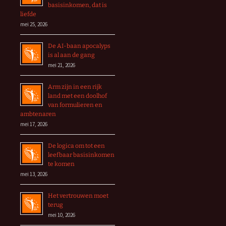
basisinkomen, dat is
liefde
mei 25, 2026
De AI-baan apocalyps
is al aan de gang
mei 21, 2026
Arm zijn in een rijk
land met een doolhof
van formulieren en
ambtenaren
mei 17, 2026
De logica om tot een
leefbaar basisinkomen
te komen
mei 13, 2026
Het vertrouwen moet
terug
mei 10, 2026