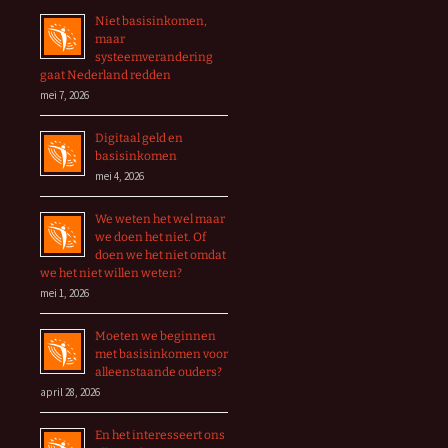
Niet basisinkomen,
maar
systeemverandering
gaat Nederland redden
mei 7, 2026
Digitaal geld en
basisinkomen
mei 4, 2026
We weten het wel maar
we doen het niet. Of
doen we het niet omdat
we het niet willen weten?
mei 1, 2026
Moeten we beginnen
met basisinkomen voor
alleenstaande ouders?
april 28, 2026
En het interesseert ons