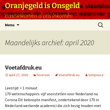
Ga
Oranjegeld is Onsgeld
naar
basisinkomen is ons inkomen
de
inhoud
Zoeken
Menu
naar:
Maandelijks archief: april 2020
Voetafdruk.eu
april 27, 2020
Diversen
Voetafdruk.eu
tompouce
Leestijd:
< 1
minuut
170 wetenschappers: vijf voorstellen voor Nederland na
Corona Dit beknopte manifest, ondertekend door 170 in
Nederland werkende academici die zich bezig houden met