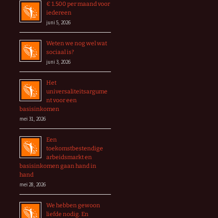
€ 1.500 per maand voor
iedereen
juni 5, 2026
Weten we nog wel wat
sociaal is?
juni 3, 2026
Het
universaliteitsargume
nt voor een
basisinkomen
mei 31, 2026
Een
toekomstbestendige
arbeidsmarkt en
basisinkomen gaan hand in
hand
mei 28, 2026
We hebben gewoon
liefde nodig. En