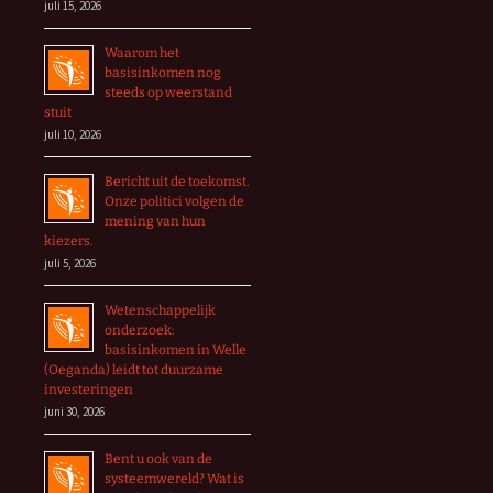
juli 15, 2026
Waarom het
basisinkomen nog
steeds op weerstand
stuit
juli 10, 2026
Bericht uit de toekomst.
Onze politici volgen de
mening van hun
kiezers.
juli 5, 2026
Wetenschappelijk
onderzoek:
basisinkomen in Welle
(Oeganda) leidt tot duurzame
investeringen
juni 30, 2026
Bent u ook van de
systeemwereld? Wat is