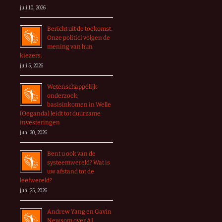
juli 10, 2026
Bericht uit de toekomst.
Onze politici volgen de
mening van hun
kiezers.
juli 5, 2026
Wetenschappelijk
onderzoek:
basisinkomen in Welle
(Oeganda) leidt tot duurzame
investeringen
juni 30, 2026
Bent u ook van de
systeemwereld? Wat is
uw afstand tot de
leefwereld?
juni 25, 2026
Andrew Yang en Gavin
Newsom over AI,