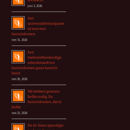
sociaal is?
juni 3, 2026
Het
universaliteitsargume
nt voor een
basisinkomen
mei 31, 2026
Een
toekomstbestendige
arbeidsmarkt en
basisinkomen gaan hand in
hand
mei 28, 2026
We hebben gewoon
liefde nodig. En
basisinkomen, dat is
liefde
mei 25, 2026
De AI-baan apocalyps