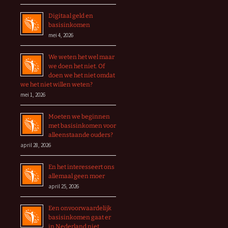
Digitaal geld en
basisinkomen
mei 4, 2026
We weten het wel maar
we doen het niet. Of
doen we het niet omdat
we het niet willen weten?
mei 1, 2026
Moeten we beginnen
met basisinkomen voor
alleenstaande ouders?
april 28, 2026
En het interesseert ons
allemaal geen moer
april 25, 2026
Een onvoorwaardelijk
basisinkomen gaat er
in Nederland niet