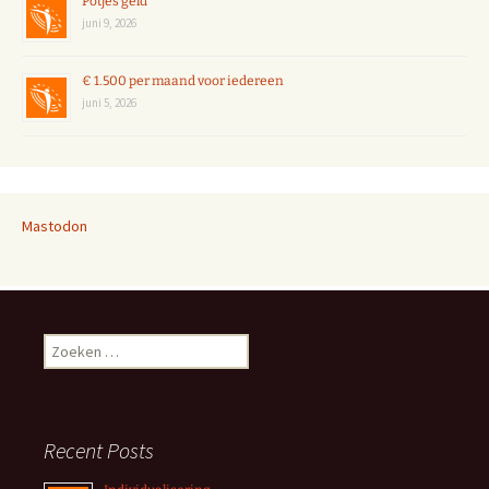
Potjes geld
juni 9, 2026
€ 1.500 per maand voor iedereen
juni 5, 2026
Mastodon
Zoeken
naar:
Recent Posts