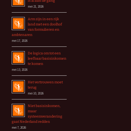
is al aan de gang
mei 21, 2026
Arm zijn in een rijk
land met een doolhof
van formulieren en
ambtenaren
mei 17, 2026
De logica om tot een
leefbaar basisinkomen
te komen
mei 13, 2026
Het vertrouwen moet
terug
mei 10, 2026
Niet basisinkomen,
maar
systeemverandering
gaat Nederland redden
mei 7, 2026