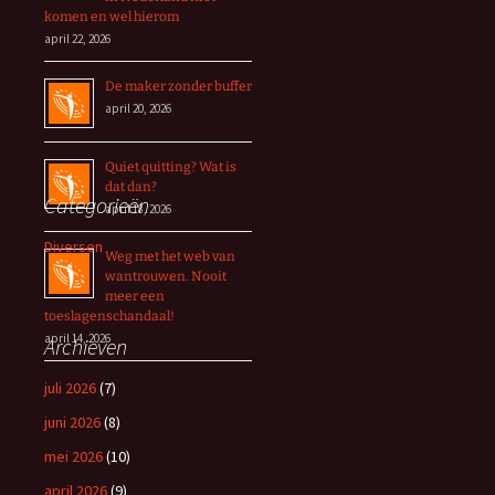
komen en wel hierom
april 22, 2026
De maker zonder buffer
april 20, 2026
Quiet quitting? Wat is
dat dan?
Categorieën
april 18, 2026
Diversen
Weg met het web van
wantrouwen. Nooit
meer een
toeslagenschandaal!
april 14, 2026
Archieven
juli 2026
(7)
juni 2026
(8)
mei 2026
(10)
april 2026
(9)