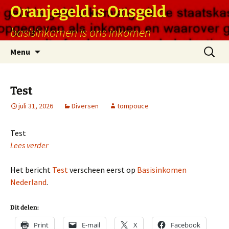
Ga
Oranjegeld is Onsgeld
naar
basisinkomen is ons inkomen
de
inhoud
Zoeken
Menu
naar:
Test
juli 31, 2026
Diversen
tompouce
Test
Lees verder
Het bericht
Test
verscheen eerst op
Basisinkomen
Nederland
.
Dit delen:
Print
E-mail
X
Facebook