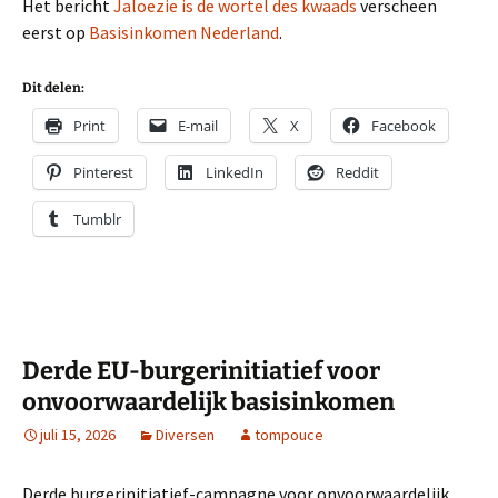
Het bericht
Jaloezie is de wortel des kwaads
verscheen
eerst op
Basisinkomen Nederland
.
Dit delen:
Print
E-mail
X
Facebook
Pinterest
LinkedIn
Reddit
Tumblr
Derde EU-burgerinitiatief voor
onvoorwaardelijk basisinkomen
juli 15, 2026
Diversen
tompouce
Derde burgerinitiatief-campagne voor onvoorwaardelijk