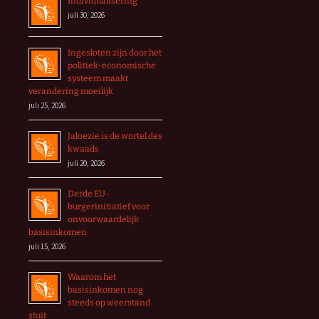
Individualisering
juli 30, 2026
Ingesloten zijn door het
politiek-economische
systeem maakt
verandering moeilijk
juli 25, 2026
Jaloezie is de wortel des
kwaads
juli 20, 2026
Derde EU-
burgerinitiatief voor
onvoorwaardelijk
basisinkomen
juli 15, 2026
Waarom het
basisinkomen nog
steeds op weerstand
stuit