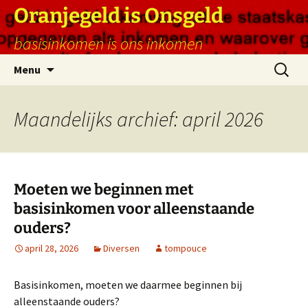
Ga
Oranjegeld is Onsgeld
naar
basisinkomen is ons inkomen
de
inhoud
Zoeken
Menu
naar:
Maandelijks archief: april 2026
Moeten we beginnen met
basisinkomen voor alleenstaande
ouders?
april 28, 2026
Diversen
tompouce
Basisinkomen, moeten we daarmee beginnen bij
alleenstaande ouders?