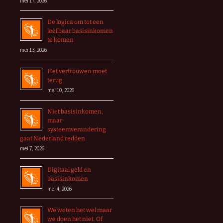
mei 17, 2026
De logica om tot een
leefbaar basisinkomen
te komen
mei 13, 2026
Het vertrouwen moet
terug
mei 10, 2026
Niet basisinkomen,
maar
systeemverandering
gaat Nederland redden
mei 7, 2026
Digitaal geld en
basisinkomen
mei 4, 2026
We weten het wel maar
we doen het niet. Of