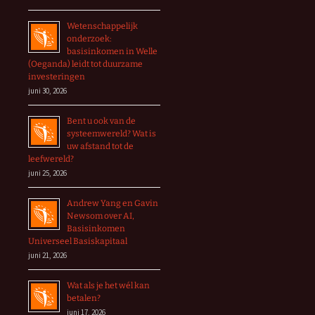
Wetenschappelijk
onderzoek:
basisinkomen in Welle
(Oeganda) leidt tot duurzame
investeringen
juni 30, 2026
Bent u ook van de
systeemwereld? Wat is
uw afstand tot de
leefwereld?
juni 25, 2026
Andrew Yang en Gavin
Newsom over AI,
Basisinkomen
Universeel Basiskapitaal
juni 21, 2026
Wat als je het wél kan
betalen?
juni 17, 2026