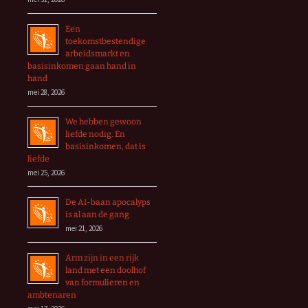
Een
toekomstbestendige
arbeidsmarkt en
basisinkomen gaan hand in
hand
mei 28, 2026
We hebben gewoon
liefde nodig. En
basisinkomen, dat is
liefde
mei 25, 2026
De AI-baan apocalyps
is al aan de gang
mei 21, 2026
Arm zijn in een rijk
land met een doolhof
van formulieren en
ambtenaren