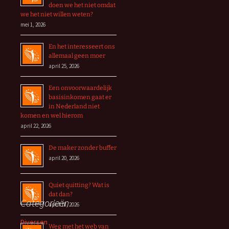
doen we het niet omdat
we het niet willen weten?
mei 1, 2026
En het interesseert ons
allemaal geen moer
april 25, 2026
Een onvoorwaardelijk
basisinkomen gaat er
in Nederland niet
komen en wel hierom
april 22, 2026
De maker zonder buffer
april 20, 2026
Quiet quitting? Wat is
dat dan?
Categorieën
april 18, 2026
Diversen
Weg met het web van