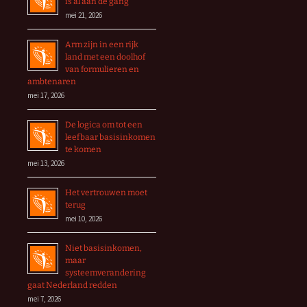
is al aan de gang
mei 21, 2026
Arm zijn in een rijk
land met een doolhof
van formulieren en
ambtenaren
mei 17, 2026
De logica om tot een
leefbaar basisinkomen
te komen
mei 13, 2026
Het vertrouwen moet
terug
mei 10, 2026
Niet basisinkomen,
maar
systeemverandering
gaat Nederland redden
mei 7, 2026