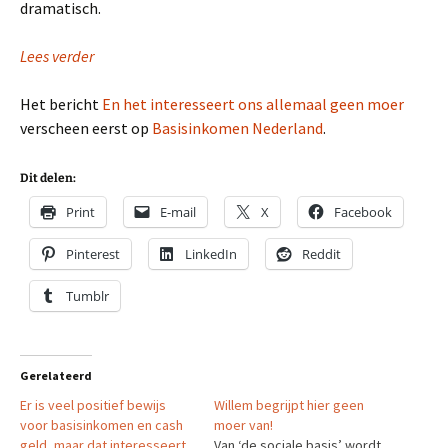
dramatisch.
Lees verder
Het bericht
En het interesseert ons allemaal geen moer
verscheen eerst op
Basisinkomen Nederland
.
Dit delen:
Print
E-mail
X
Facebook
Pinterest
LinkedIn
Reddit
Tumblr
Gerelateerd
Er is veel positief bewijs
Willem begrijpt hier geen
voor basisinkomen en cash
moer van!
geld, maar dat interesseert
Van ‘de sociale basis’ wordt