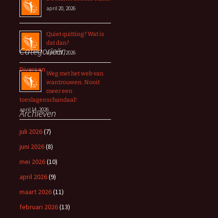
april 20, 2026
Quiet quitting? Wat is
dat dan?
Categorieën
april 18, 2026
Diversen
Weg met het web van
wantrouwen. Nooit
meer een
toeslagenschandaal!
april 14, 2026
Archieven
juli 2026
(7)
juni 2026
(8)
mei 2026
(10)
april 2026
(9)
maart 2026
(11)
februari 2026
(13)