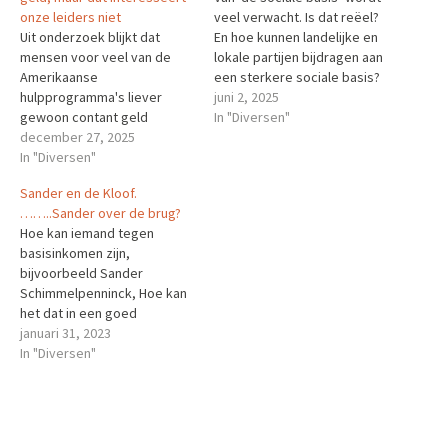
onze leiders niet
veel verwacht. Is dat reëel?
Uit onderzoek blijkt dat
En hoe kunnen landelijke en
mensen voor veel van de
lokale partijen bijdragen aan
Amerikaanse
een sterkere sociale basis?
hulpprogramma's liever
Zo begint een tekst vanuit
juni 2, 2025
gewoon contant geld
de systeemwereld op
In "Diversen"
krijgen. Wanneer een niet-
december 27, 2025
LinkedIn die mijlenver
contante uitkering wordt
In "Diversen"
afstaat van de leefwereld
vergeleken met contant
van Willem. Hij begrijpt er
Sander en de Kloof.
geld, zien we dat contant
geen moer van. Lees verder
……..Sander over de brug?
geld het beter doet. Maar
Het bericht…
Hoe kan iemand tegen
dat willen politici niet
basisinkomen zijn,
horenLees verder Het
bijvoorbeeld Sander
bericht Er is veel positief
Schimmelpenninck, Hoe kan
bewijs voor basisinkomen
het dat in een goed
en…
programma van Tegenlicht
januari 31, 2023
over kloofdichters niemand
In "Diversen"
het basisinkomen noemt?
Staan ze toch allemaal aan
de ‘goede’ kant van de
kloof?Lees verder Het