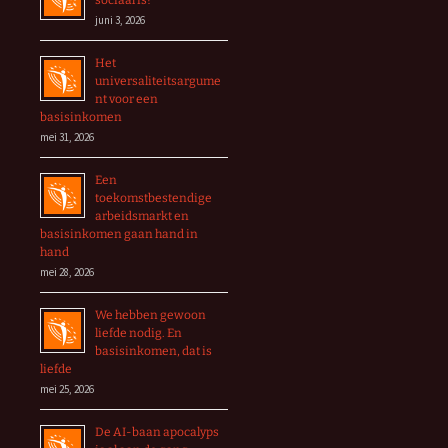
sociaal is?
juni 3, 2026
Het
universaliteitsargume
nt voor een
basisinkomen
mei 31, 2026
Een
toekomstbestendige
arbeidsmarkt en
basisinkomen gaan hand in
hand
mei 28, 2026
We hebben gewoon
liefde nodig. En
basisinkomen, dat is
liefde
mei 25, 2026
De AI-baan apocalyps