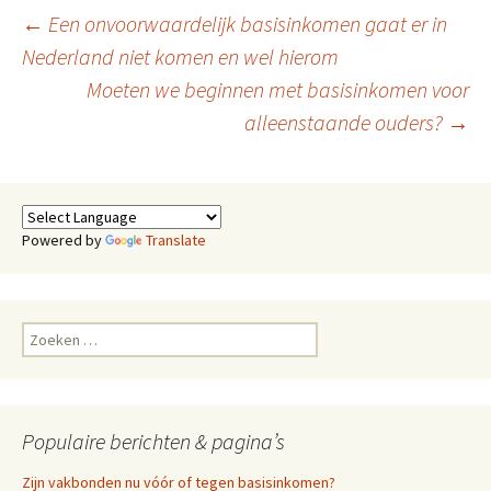
bericht Sander en de Kloof.
Berichtnavigatie
←
Een onvoorwaardelijk basisinkomen gaat er in
……..Sander over de brug?
verscheen eerst op…
Nederland niet komen en wel hierom
Moeten we beginnen met basisinkomen voor
alleenstaande ouders?
→
Powered by
Translate
Zoeken
naar:
Populaire berichten & pagina’s
Zijn vakbonden nu vóór of tegen basisinkomen?