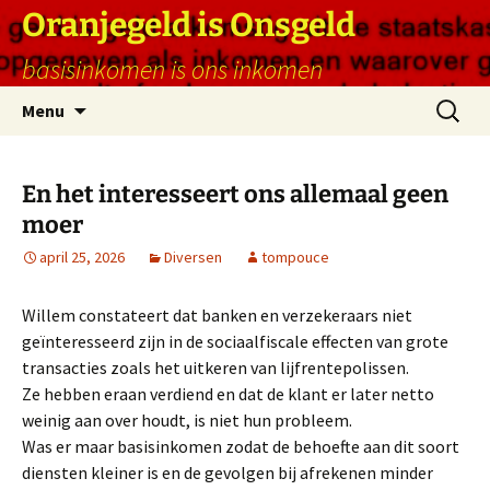
Ga
Oranjegeld is Onsgeld
naar
basisinkomen is ons inkomen
de
inhoud
Zoeken
Menu
naar:
En het interesseert ons allemaal geen
moer
april 25, 2026
Diversen
tompouce
Willem constateert dat banken en verzekeraars niet
geïnteresseerd zijn in de sociaalfiscale effecten van grote
transacties zoals het uitkeren van lijfrentepolissen.
Ze hebben eraan verdiend en dat de klant er later netto
weinig aan over houdt, is niet hun probleem.
Was er maar basisinkomen zodat de behoefte aan dit soort
diensten kleiner is en de gevolgen bij afrekenen minder