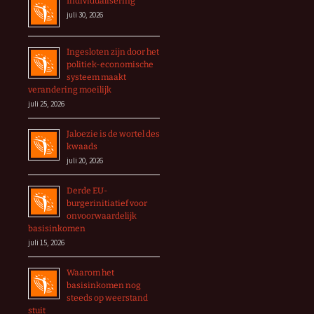
Individualisering
juli 30, 2026
Ingesloten zijn door het
politiek-economische
systeem maakt
verandering moeilijk
juli 25, 2026
Jaloezie is de wortel des
kwaads
juli 20, 2026
Derde EU-
burgerinitiatief voor
onvoorwaardelijk
basisinkomen
juli 15, 2026
Waarom het
basisinkomen nog
steeds op weerstand
stuit