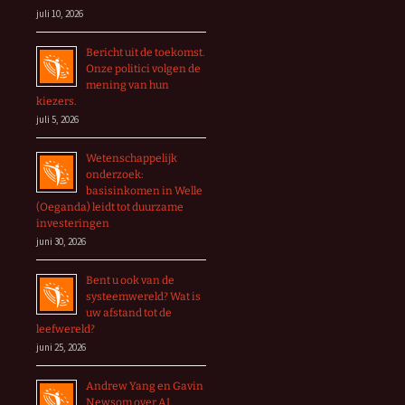
juli 10, 2026
Bericht uit de toekomst.
Onze politici volgen de
mening van hun
kiezers.
juli 5, 2026
Wetenschappelijk
onderzoek:
basisinkomen in Welle
(Oeganda) leidt tot duurzame
investeringen
juni 30, 2026
Bent u ook van de
systeemwereld? Wat is
uw afstand tot de
leefwereld?
juni 25, 2026
Andrew Yang en Gavin
Newsom over AI,