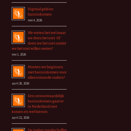
Digitaal geld en
basisinkomen
mei 4, 2026
We weten het wel maar
we doen het niet. Of
doen we het niet omdat
we het niet willen weten?
mei 1, 2026
Moeten we beginnen
met basisinkomen voor
alleenstaande ouders?
april 28, 2026
Een onvoorwaardelijk
basisinkomen gaat er
in Nederland niet
komen en wel hierom
april 22, 2026
De maker zonder buffer