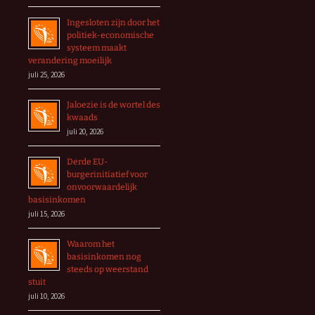
Ingesloten zijn door het
politiek-economische
systeem maakt
verandering moeilijk
juli 25, 2026
Jaloezie is de wortel des
kwaads
juli 20, 2026
Derde EU-
burgerinitiatief voor
onvoorwaardelijk
basisinkomen
juli 15, 2026
Waarom het
basisinkomen nog
steeds op weerstand
stuit
juli 10, 2026