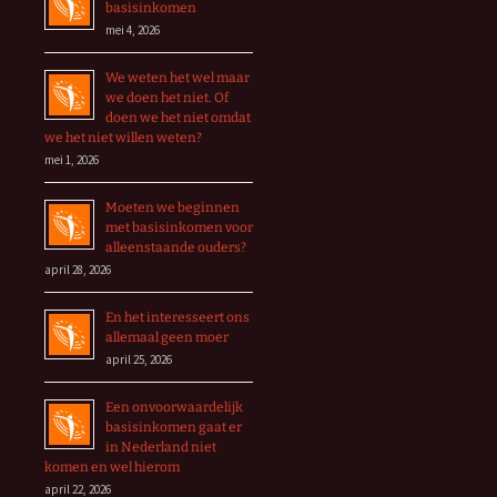
basisinkomen
mei 4, 2026
We weten het wel maar
we doen het niet. Of
doen we het niet omdat
we het niet willen weten?
mei 1, 2026
Moeten we beginnen
met basisinkomen voor
alleenstaande ouders?
april 28, 2026
En het interesseert ons
allemaal geen moer
april 25, 2026
Een onvoorwaardelijk
basisinkomen gaat er
in Nederland niet
komen en wel hierom
april 22, 2026