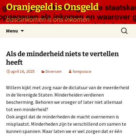
Ga
Oranjegeld is Onsgeld
naar
basisinkomen is ons inkomen
de
inhoud
Zoeken
Menu
naar:
Als de minderheid niets te vertellen
heeft
april 16, 2025
Diversen
tompouce
Willem kijkt met zorg naar de dictatuur van de meerderheid
in de Verenigde Staten. Minderheiden verdienen
bescherming. Behoren we vroeger of later niet allemaal
tot een minderheid?
Ook angst dat de minderheden de macht overnemen is
misplaatst. Minderheden zijn te verschillend om samen te
kunnen spannen. Maar laten we er wel zorgen dat er één