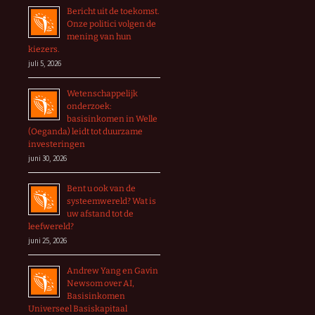
Bericht uit de toekomst.
Onze politici volgen de
mening van hun
kiezers.
juli 5, 2026
Wetenschappelijk
onderzoek:
basisinkomen in Welle
(Oeganda) leidt tot duurzame
investeringen
juni 30, 2026
Bent u ook van de
systeemwereld? Wat is
uw afstand tot de
leefwereld?
juni 25, 2026
Andrew Yang en Gavin
Newsom over AI,
Basisinkomen
Universeel Basiskapitaal