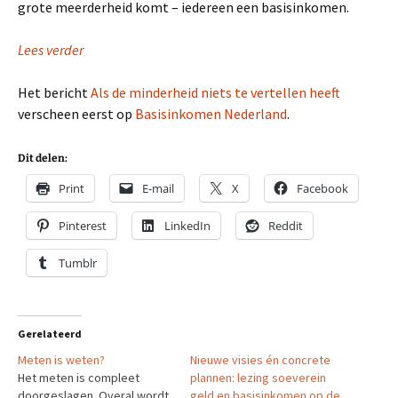
grote meerderheid komt – iedereen een basisinkomen.
Lees verder
Het bericht
Als de minderheid niets te vertellen heeft
verscheen eerst op
Basisinkomen Nederland
.
Dit delen:
Print
E-mail
X
Facebook
Pinterest
LinkedIn
Reddit
Tumblr
Gerelateerd
Meten is weten?
Nieuwe visies én concrete
Het meten is compleet
plannen: lezing soeverein
doorgeslagen. Overal wordt
geld en basisinkomen op de