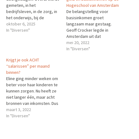
gemeten, in het
Hogeschool van Amsterdam
bedrijfsleven, in de zorg, in
De belangstelling voor
het onderwijs, bij de
basisinkomen groet
gemeenten. We zetten
oktober 6, 2025
langzaam maar gestaag.
elkaar daarmee onder druk.
In "Diversen"
Geoff Crocker legde in
Het gevolg is werkdruk,
Amsterdam uit dat
ziekteverzuim, depressie en
financiering prima kan met
mei 20, 2022
burn-out. Willem is ervan
schuldenvrij soeverein geld,
In "Diversen"
overtuigd dat het
zonder dat dat inflatie
Krijgt je ook ACHT
basisinkomen veel druk kan
veroorzaakt. Lei Delsen laat
“salarissen” per maand
wegnemen. Minder stress,
zien dat de meerderheid van
binnen?
lager ziekteverzuim,
e de Europeanen welwillend
Eline ging minder weken om
minder…
tot positief tegenover het
beter voor haar kinderen te
idee basisinkomen staat. De
kunnen zorgen. Nu heeft ze
politieke top kan…
niet langer één, maar acht
bronnen van inkomsten. Dus
veel gedoe met formulieren
maart 3, 2022
en opletten wanneer wat
In "Diversen"
precies ontvangen
wordt.Lees verder Het
bericht Krijgt je ook ACHT