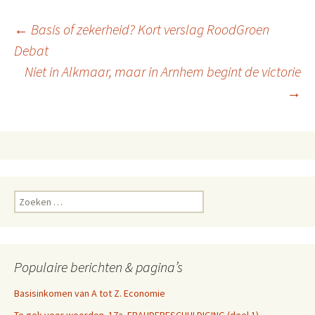
“salarissen” per maand
binnen? verscheen eerst op
Berichtnavigatie
←
Basis of zekerheid? Kort verslag RoodGroen
Basisinkomen.
Debat
Niet in Alkmaar, maar in Arnhem begint de victorie
→
Zoeken
naar:
Populaire berichten & pagina’s
Basisinkomen van A tot Z. Economie