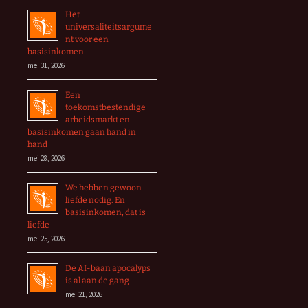
Het
universaliteitsargume
nt voor een
basisinkomen
mei 31, 2026
Een
toekomstbestendige
arbeidsmarkt en
basisinkomen gaan hand in
hand
mei 28, 2026
We hebben gewoon
liefde nodig. En
basisinkomen, dat is
liefde
mei 25, 2026
De AI-baan apocalyps
is al aan de gang
mei 21, 2026