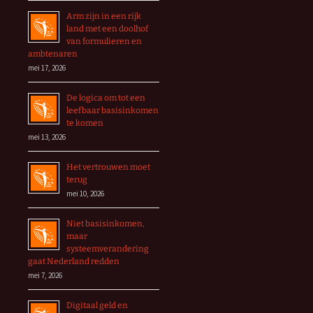
Arm zijn in een rijk
land met een doolhof
van formulieren en
ambtenaren
mei 17, 2026
De logica om tot een
leefbaar basisinkomen
te komen
mei 13, 2026
Het vertrouwen moet
terug
mei 10, 2026
Niet basisinkomen,
maar
systeemverandering
gaat Nederland redden
mei 7, 2026
Digitaal geld en