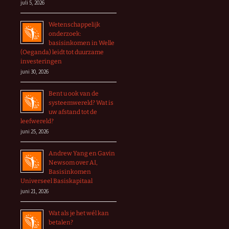
juli 5, 2026
Wetenschappelijk
onderzoek:
basisinkomen in Welle
(Oeganda) leidt tot duurzame
investeringen
juni 30, 2026
Bent u ook van de
systeemwereld? Wat is
uw afstand tot de
leefwereld?
juni 25, 2026
Andrew Yang en Gavin
Newsom over AI,
Basisinkomen
Universeel Basiskapitaal
juni 21, 2026
Wat als je het wél kan
betalen?