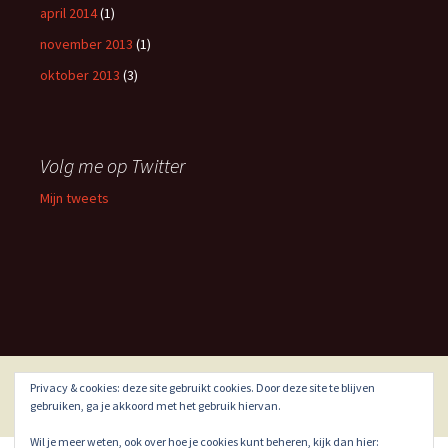
april 2014
(1)
november 2013
(1)
oktober 2013
(3)
Volg me op Twitter
Mijn tweets
Privacy & cookies: deze site gebruikt cookies. Door deze site te blijven
Ondersteund door WordPress
gebruiken, ga je akkoord met het gebruik hiervan.
Wil je meer weten, ook over hoe je cookies kunt beheren, kijk dan hier: