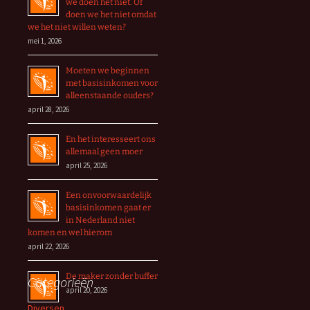
we doen het niet. Of
doen we het niet omdat
we het niet willen weten?
mei 1, 2026
Moeten we beginnen
met basisinkomen voor
alleenstaande ouders?
april 28, 2026
En het interesseert ons
allemaal geen moer
april 25, 2026
Een onvoorwaardelijk
basisinkomen gaat er
in Nederland niet
komen en wel hierom
april 22, 2026
De maker zonder buffer
Categorieën
april 20, 2026
Diversen