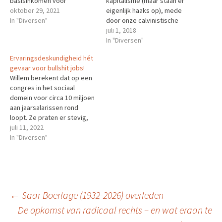
basisinkomen voor
kapitalisme (maar staan er
iedereen? Laten we een
oktober 29, 2021
eigenlijk haaks op), mede
eerste stap zetten door het
In "Diversen"
door onze calvinistische
afbouwen van het
overtuiging dat werkloos zijn
juli 1, 2018
uitkeringen circus. Het
slecht is. Graebers scherpe
In "Diversen"
afschaffen van de bullshit
betoog is doorspekt met
Ervaringsdeskundigheid hét
van extreme controle
hilarische en tegelijk
gevaar voor bullshit jobs!
systemen, vermoeden van
tragische voorbeelden en
Willem berekent dat op een
fraude, administratieve
doet je met … Lees verder
congres in het sociaal
rompslomp etc.Lees verder
→ Het bericht Bullshit banen.
domein voor circa 10 miljoen
Het bericht…
Over zinloos…
aan jaarsalarissen rond
loopt. Ze praten er stevig,
maar zonder dat er in de
juli 11, 2022
uitvoering echt iets
In "Diversen"
verandert. Is er echt geen
geld voor het invoeren van
basisinkomen?Lees verder
Het bericht
Ervaringsdeskundigheid hét
Berichtnavigatie
←
Saar Boerlage (1932-2026) overleden
gevaar voor bullshit…
De opkomst van radicaal rechts – en wat eraan te