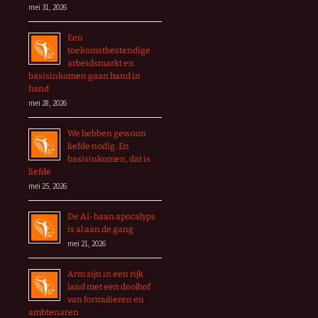
mei 31, 2026
Een
toekomstbestendige
arbeidsmarkt en
basisinkomen gaan hand in
hand
mei 28, 2026
We hebben gewoon
liefde nodig. En
basisinkomen, dat is
liefde
mei 25, 2026
De AI-baan apocalyps
is al aan de gang
mei 21, 2026
Arm zijn in een rijk
land met een doolhof
van formulieren en
ambtenaren