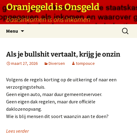
Ga
Oranjegeld is Onsgeld
naar
basisinkomen is ons inkomen
de
inhoud
Zoeken
Menu
naar:
Als je bullshit vertaalt, krijg je onzin
maart 27, 2026
Diversen
tompouce
Volgens de regels korting op de uitkering of naar een
verzorgingstehuis.
Geen eigen auto, maar duur gemeentevervoer.
Geen eigen dak regelen, maar dure officiële
daklozenopvang.
Wie is blij mensen dit soort waanzin aan te doen?
Lees verder