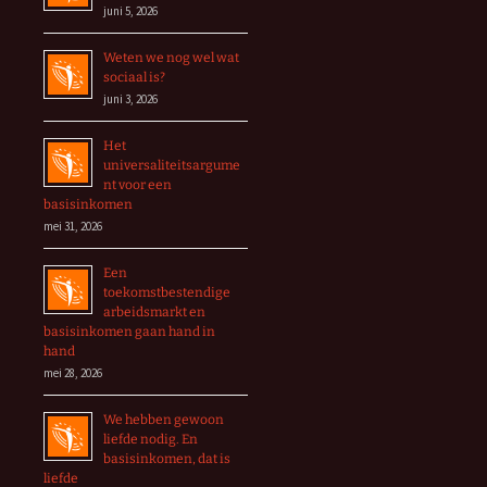
juni 5, 2026
Weten we nog wel wat
sociaal is?
juni 3, 2026
Het
universaliteitsargume
nt voor een
basisinkomen
mei 31, 2026
Een
toekomstbestendige
arbeidsmarkt en
basisinkomen gaan hand in
hand
mei 28, 2026
We hebben gewoon
liefde nodig. En
basisinkomen, dat is
liefde