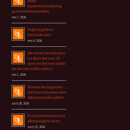
maar
systeemverandering
gaat Nederland redden
mei 7, 2026
Digitaal geld en
basisinkomen
mei 4, 2026
We weten het wel maar
we doen het niet. Of
doen we het niet omdat
we het niet willen weten?
mei 1, 2026
Moeten we beginnen
met basisinkomen voor
alleenstaande ouders?
april 28, 2026
En het interesseert ons
allemaal geen moer
april 25, 2026