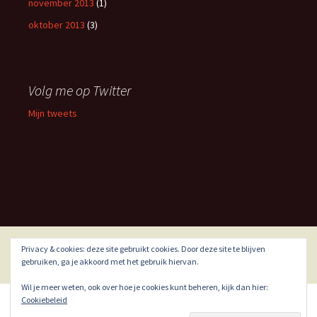
november 2013
(1)
oktober 2013
(3)
Volg me op Twitter
Mijn tweets
Privacy & cookies: deze site gebruikt cookies. Door deze site te blijven
Ondersteund door WordPress
gebruiken, ga je akkoord met het gebruik hiervan.
Wil je meer weten, ook over hoe je cookies kunt beheren, kijk dan hier:
Cookiebeleid