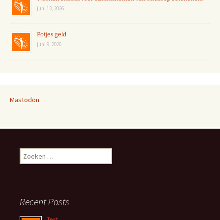
juni 13, 2026
Potjes geld
juni 9, 2026
Mastodon
Zoeken
naar:
Recent Posts
Test