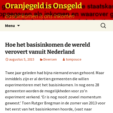
Ga
Oranjegeld is Onsgeld
naar
basisinkomen is ons inkomen
de
inhoud
Zoeken
Menu
naar:
Hoe het basisinkomen de wereld
verovert vanuit Nederland
augustus 5, 2015
Diversen
tompouce
Twee jaar geleden had bijna niemand ervan gehoord. Maar
inmiddels zijn er al dertien gemeenten die willen
experimenteren met het basisinkomen. In nog eens 28
gemeenten worden de mogelijkheden voor zo’n
experiment verkend. ‘Er is nog nooit zoveel momentum
geweest.’ Toen Rutger Bregman in de zomer van 2013 voor
het eerst van het basisinkomen hoorde, (vast naar