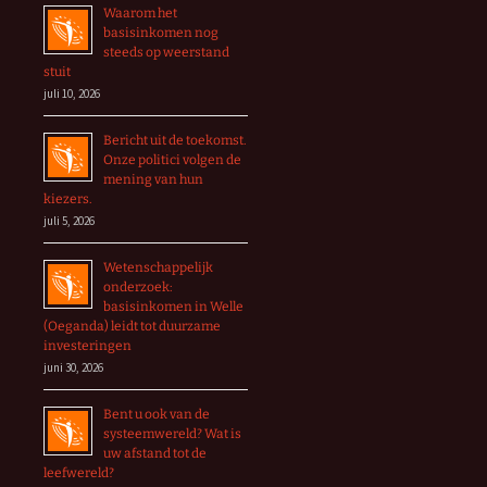
Waarom het
basisinkomen nog
steeds op weerstand
stuit
juli 10, 2026
Bericht uit de toekomst.
Onze politici volgen de
mening van hun
kiezers.
juli 5, 2026
Wetenschappelijk
onderzoek:
basisinkomen in Welle
(Oeganda) leidt tot duurzame
investeringen
juni 30, 2026
Bent u ook van de
systeemwereld? Wat is
uw afstand tot de
leefwereld?