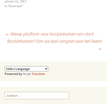
geplande proef is
januari 22, 2017
kleinschalig. In totaal kunnen
In "Diversen"
twintig inwoners zich
aanmelden. Ze mogen niet
ouder zijn dan 63 jaar, al drie
jaar of langer een uitkering
krijgen en geen andere
Berichtnavigatie
←
Nieuw platform voor basisinkomen van start
inkomsten of schulden…
Basisinkomen? Een sociaal vangnet voor het leven!
→
Powered by
Translate
Zoeken
naar: