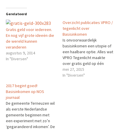
Gerelateerd
Overzicht publicaties VPRO /
tegenlicht over
Gratis geld voor iedereen.
Basisinkomen
En nog vijf grote ideeën die
Is onvoorwaardelijk
de wereld kunnen
basisinkomen een utopie of
veranderen
een haalbare optie. Alles wat
augustus 9, 2014
VPRO Tegenlicht maakte
In "Diversen"
over gratis geld op één
pagina. De noodzaak van een
mei 27, 2015
utopie Jonge historicus
In "Diversen"
Rutger Bregman pleit in
2017 begint goed!
Tegenlicht Lab voor de
Basisinkomen op NOS
terugkeer van het utopisch
journaal
denken en heeft het onder
De gemeente Terneuzen wil
meer over basisinkomen.
als eerste Nederlandse
Experimenteren met gratis
gemeente beginnen met
geld…
een experiment met zo’n
‘gegarandeerd inkomen’. De