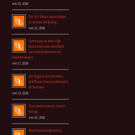
mei 25, 2026
De AI-baan apocalyps
is al aan de gang
mei 21, 2026
Arm zijn in een rijk
land met een doolhof
van formulieren en
ambtenaren
mei 17, 2026
De logica om tot een
leefbaar basisinkomen
te komen
mei 13, 2026
Het vertrouwen moet
terug
mei 10, 2026
Niet basisinkomen,