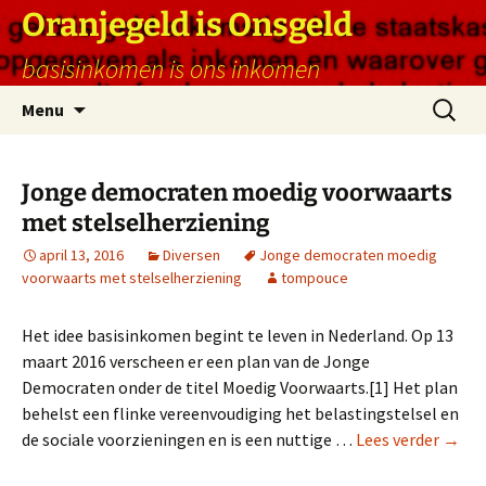
Ga
Oranjegeld is Onsgeld
naar
basisinkomen is ons inkomen
de
inhoud
Zoeken
Menu
naar:
Jonge democraten moedig voorwaarts
met stelselherziening
april 13, 2016
Diversen
Jonge democraten moedig
voorwaarts met stelselherziening
tompouce
Het idee basisinkomen begint te leven in Nederland. Op 13
maart 2016 verscheen er een plan van de Jonge
Democraten onder de titel Moedig Voorwaarts.[1] Het plan
behelst een flinke vereenvoudiging het belastingstelsel en
de sociale voorzieningen en is een nuttige …
Lees verder →