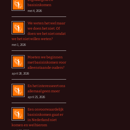
basisinkomen
mei 4, 2026
We weten het wel maar
we doen het niet. Of
doen we het niet omdat
we het niet willen weten?
mei 1, 2026
Moeten we beginnen
met basisinkomen voor
alleenstaande ouders?
april 28, 2026
En het interesseert ons
allemaal geen moer
april 25, 2026
Een onvoorwaardelijk
basisinkomen gaat er
in Nederland niet
komen en wel hierom