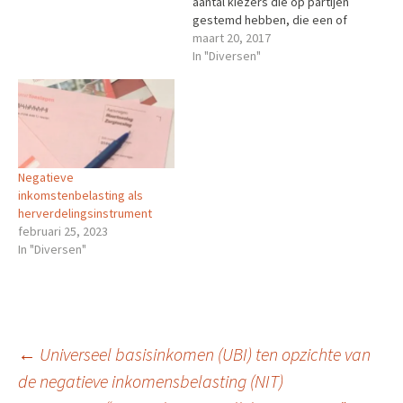
aantal kiezers die op partijen
gestemd hebben, die een of
andere vorm van
maart 20, 2017
(experimenten met een
In "Diversen"
vorm van) basisinkomen in
het programma hebben
staan, komtvoor het gehele
stemvolk neer op een
percentage van bijna 31%.
Dit komt redelijk in de…
Negatieve
inkomstenbelasting als
herverdelingsinstrument
februari 25, 2023
In "Diversen"
Berichtnavigatie
←
Universeel basisinkomen (UBI) ten opzichte van
de negatieve inkomensbelasting (NIT)