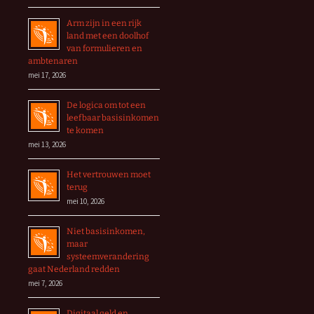
Arm zijn in een rijk
land met een doolhof
van formulieren en
ambtenaren
mei 17, 2026
De logica om tot een
leefbaar basisinkomen
te komen
mei 13, 2026
Het vertrouwen moet
terug
mei 10, 2026
Niet basisinkomen,
maar
systeemverandering
gaat Nederland redden
mei 7, 2026
Digitaal geld en