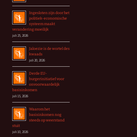
Ingesloten zijn door het
politiek-economische
systeem maakt
verandering moeilijk
juli 25, 2026
Jaloezie is de wortel des
kwaads
juli 20, 2026
Derde EU-
burgerinitiatief voor
onvoorwaardelijk
basisinkomen
juli 15, 2026
Waarom het
basisinkomen nog
steeds op weerstand
stuit
juli 10, 2026