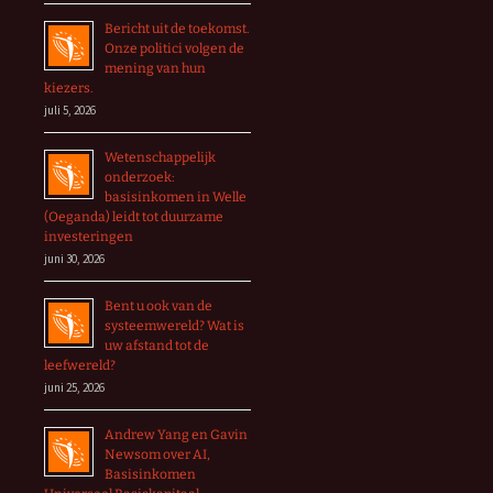
Bericht uit de toekomst.
Onze politici volgen de
mening van hun
kiezers.
juli 5, 2026
Wetenschappelijk
onderzoek:
basisinkomen in Welle
(Oeganda) leidt tot duurzame
investeringen
juni 30, 2026
Bent u ook van de
systeemwereld? Wat is
uw afstand tot de
leefwereld?
juni 25, 2026
Andrew Yang en Gavin
Newsom over AI,
Basisinkomen