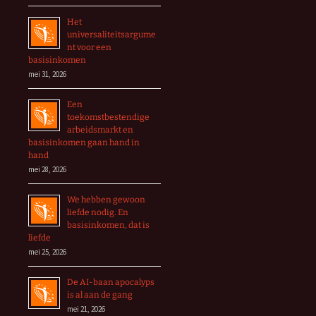
Het
universaliteitsargume
nt voor een
basisinkomen
mei 31, 2026
Een
toekomstbestendige
arbeidsmarkt en
basisinkomen gaan hand in
hand
mei 28, 2026
We hebben gewoon
liefde nodig. En
basisinkomen, dat is
liefde
mei 25, 2026
De AI-baan apocalyps
is al aan de gang
mei 21, 2026