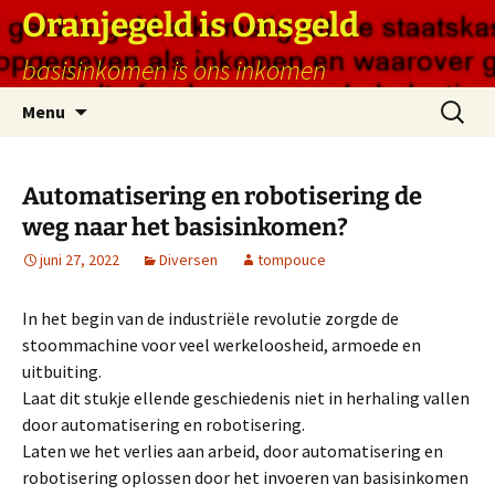
Ga
Oranjegeld is Onsgeld
naar
basisinkomen is ons inkomen
de
inhoud
Zoeken
Menu
naar:
Automatisering en robotisering de
weg naar het basisinkomen?
juni 27, 2022
Diversen
tompouce
In het begin van de industriële revolutie zorgde de
stoommachine voor veel werkeloosheid, armoede en
uitbuiting.
Laat dit stukje ellende geschiedenis niet in herhaling vallen
door automatisering en robotisering.
Laten we het verlies aan arbeid, door automatisering en
robotisering oplossen door het invoeren van basisinkomen