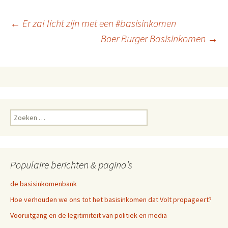
noodzakelijk als antwoord.
Het kost wat, maar als we
Berichtnavigatie
←
Er zal licht zijn met een #basisinkomen
het nalaten zijn de kosten
nog…
Boer Burger Basisinkomen
→
Zoeken
naar:
Populaire berichten & pagina’s
de basisinkomenbank
Hoe verhouden we ons tot het basisinkomen dat Volt propageert?
Vooruitgang en de legitimiteit van politiek en media