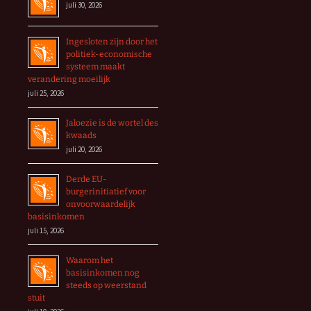
juli 30, 2026
Ingesloten zijn door het
politiek-economische
systeem maakt
verandering moeilijk
juli 25, 2026
Jaloezie is de wortel des
kwaads
juli 20, 2026
Derde EU-
burgerinitiatief voor
onvoorwaardelijk
basisinkomen
juli 15, 2026
Waarom het
basisinkomen nog
steeds op weerstand
stuit