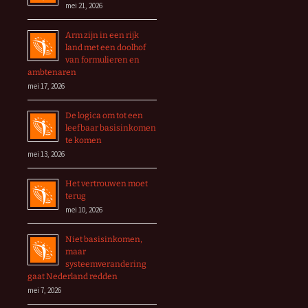
mei 21, 2026
Arm zijn in een rijk
land met een doolhof
van formulieren en
ambtenaren
mei 17, 2026
De logica om tot een
leefbaar basisinkomen
te komen
mei 13, 2026
Het vertrouwen moet
terug
mei 10, 2026
Niet basisinkomen,
maar
systeemverandering
gaat Nederland redden
mei 7, 2026