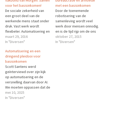
Vakbond van Morgen: Samen
bureaucratie en armoede
voor het basisinkomen!
met een basisinkomen
De sociale zekerheid van
Door de toenemende
een groot deel van de
robotisering van de
werkende mens staat onder
samenleving wordt veel
druk. Vast werk wordt
werk door mensen onnodig.
flexibeler. Automatisering en
en is de tijd rijp om de ons
robotisering zullen menselijk
maart 29, 2016
sociale stelsel drastisch te
oktober 27, 2015
werk steeds meer
In "Diversen"
vernieuwen. Veel mensen
In "Diversen"
verdringen. Hoe moet de
reageren hier angstig op,
Automatisering en een
werkende mens
bijvoorbeeld omdat ze bang
dringend pleidooi voor
zijn hun baan kwijt te raken.
basisinkomen
Dit hoeft echter geen
Scott Santens werd
probleem te zijn. Wat…
geïnterviewd over zijn kijk
op automatisering en de
versnelling daarvan door AI.
We moeten oppassen dat de
ongelijkheid niet nog verder
mei 10, 2025
toeneemt dan de afgelopen
In "Diversen"
decennia is gebeurd.
Onvoorwaardelijk universeel
basisinkomen is