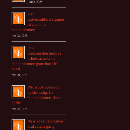
juni 3, 2026
Het
universaliteitsargume
nt voor een
basisinkomen
mei 31, 2026
Een
toekomstbestendige
arbeidsmarkt en
basisinkomen gaan hand in
hand
mei 28, 2026
We hebben gewoon
liefde nodig. En
basisinkomen, dat is
liefde
mei 25, 2026
De AI-baan apocalyps
is al aan de gang