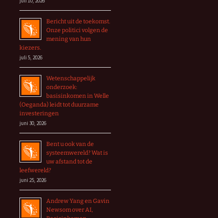
juli 10, 2026
Bericht uit de toekomst.
Onze politici volgen de
mening van hun
kiezers.
juli 5, 2026
Wetenschappelijk
onderzoek:
basisinkomen in Welle
(Oeganda) leidt tot duurzame
investeringen
juni 30, 2026
Bent u ook van de
systeemwereld? Wat is
uw afstand tot de
leefwereld?
juni 25, 2026
Andrew Yang en Gavin
Newsom over AI,