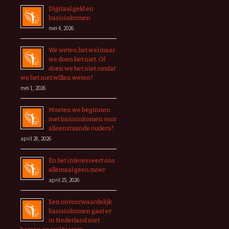
Digitaal geld en
basisinkomen
mei 4, 2026
We weten het wel maar
we doen het niet. Of
doen we het niet omdat
we het niet willen weten?
mei 1, 2026
Moeten we beginnen
met basisinkomen voor
alleenstaande ouders?
april 28, 2026
En het interesseert ons
allemaal geen moer
april 25, 2026
Een onvoorwaardelijk
basisinkomen gaat er
in Nederland niet