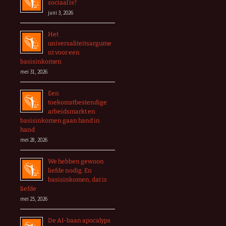
sociaal is?
juni 3, 2026
Het
universaliteitsargume
nt voor een
basisinkomen
mei 31, 2026
Een
toekomstbestendige
arbeidsmarkt en
basisinkomen gaan hand in
hand
mei 28, 2026
We hebben gewoon
liefde nodig. En
basisinkomen, dat is
liefde
mei 25, 2026
De AI-baan apocalyps