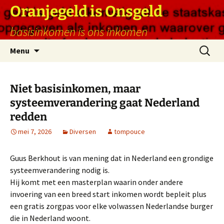
Ga
Oranjegeld is Onsgeld
naar
basisinkomen is ons inkomen
de
inhoud
Zoeken
Menu
naar:
Niet basisinkomen, maar
systeemverandering gaat Nederland
redden
mei 7, 2026
Diversen
tompouce
Guus Berkhout is van mening dat in Nederland een grondige
systeemverandering nodig is.
Hij komt met een masterplan waarin onder andere
invoering van een breed start inkomen wordt bepleit plus
een gratis zorgpas voor elke volwassen Nederlandse burger
die in Nederland woont.