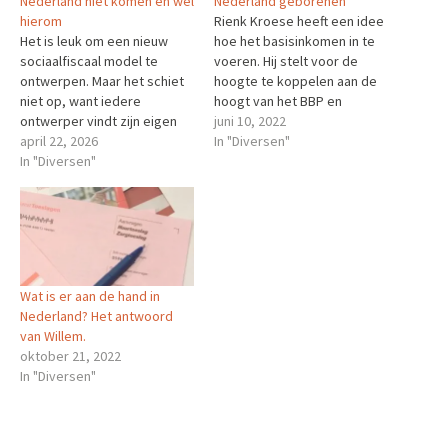
Nederland niet komen en wel
Nederland geborenen
hierom
Rienk Kroese heeft een idee
Het is leuk om een nieuw
hoe het basisinkomen in te
sociaalfiscaal model te
voeren. Hij stelt voor de
ontwerpen. Maar het schiet
hoogte te koppelen aan de
niet op, want iedere
hoogt van het BBP en
ontwerper vindt zijn eigen
afhankelijk te maken van de
juni 10, 2022
idee het beste. Alle politieke
april 22, 2026
leeftijd. Wel is hij behoorlijk
In "Diversen"
partijelites houden
In "Diversen"
strikt als het om migratie
basisinkomen tegen, ook bij
gaat.Lees verder Het bericht
partijen waar veel leden er
Een leeftijdsafhankelijk
wel voor zijn. Als niet
basisinkomen voor alle in…
duidelijk wordt dat een
stelsel met basisinkomen
en…
Wat is er aan de hand in
Nederland? Het antwoord
van Willem.
oktober 21, 2022
In "Diversen"