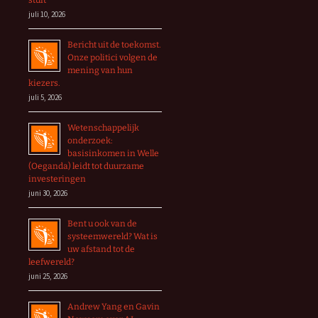
stuit
juli 10, 2026
Bericht uit de toekomst.
Onze politici volgen de
mening van hun
kiezers.
juli 5, 2026
Wetenschappelijk
onderzoek:
basisinkomen in Welle
(Oeganda) leidt tot duurzame
investeringen
juni 30, 2026
Bent u ook van de
systeemwereld? Wat is
uw afstand tot de
leefwereld?
juni 25, 2026
Andrew Yang en Gavin