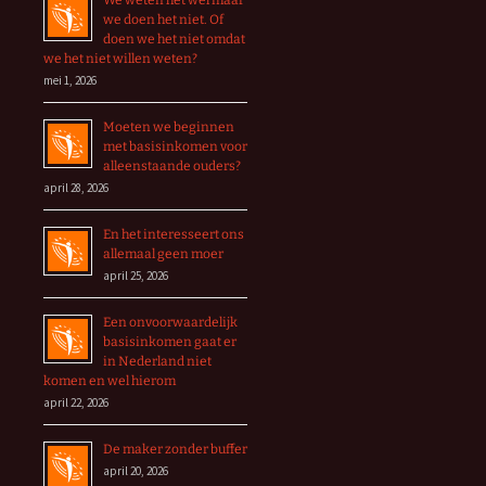
We weten het wel maar
we doen het niet. Of
doen we het niet omdat
we het niet willen weten?
mei 1, 2026
Moeten we beginnen
met basisinkomen voor
alleenstaande ouders?
april 28, 2026
En het interesseert ons
allemaal geen moer
april 25, 2026
Een onvoorwaardelijk
basisinkomen gaat er
in Nederland niet
komen en wel hierom
april 22, 2026
De maker zonder buffer
april 20, 2026