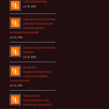
Individualisering
juli 30, 2026
Ingesloten zijn door het
politiek-economische
systeem maakt
verandering moeilijk
juli 25, 2026
Jaloezie is de wortel des
kwaads
juli 20, 2026
Derde EU-
burgerinitiatief voor
onvoorwaardelijk
basisinkomen
juli 15, 2026
Waarom het
basisinkomen nog
steeds op weerstand