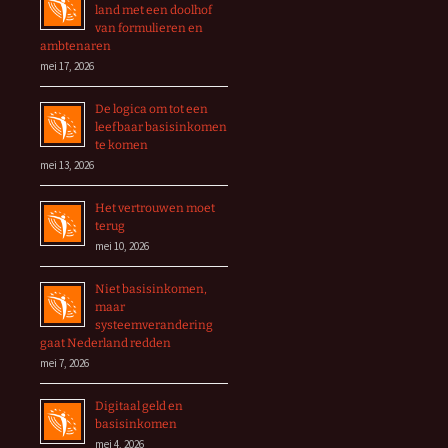
land met een doolhof
van formulieren en
ambtenaren
mei 17, 2026
De logica om tot een
leefbaar basisinkomen
te komen
mei 13, 2026
Het vertrouwen moet
terug
mei 10, 2026
Niet basisinkomen,
maar
systeemverandering
gaat Nederland redden
mei 7, 2026
Digitaal geld en
basisinkomen
mei 4, 2026