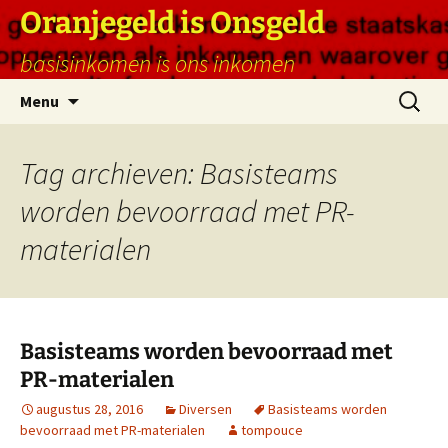
Ga
Oranjegeld is Onsgeld
naar
basisinkomen is ons inkomen
de
inhoud
Zoeken
Menu
naar:
Tag archieven: Basisteams
worden bevoorraad met PR-
materialen
Basisteams worden bevoorraad met
PR-materialen
augustus 28, 2016
Diversen
Basisteams worden
bevoorraad met PR-materialen
tompouce