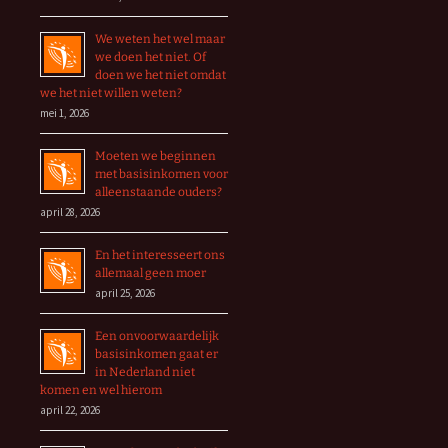
We weten het wel maar
we doen het niet. Of
doen we het niet omdat
we het niet willen weten?
mei 1, 2026
Moeten we beginnen
met basisinkomen voor
alleenstaande ouders?
april 28, 2026
En het interesseert ons
allemaal geen moer
april 25, 2026
Een onvoorwaardelijk
basisinkomen gaat er
in Nederland niet
komen en wel hierom
april 22, 2026