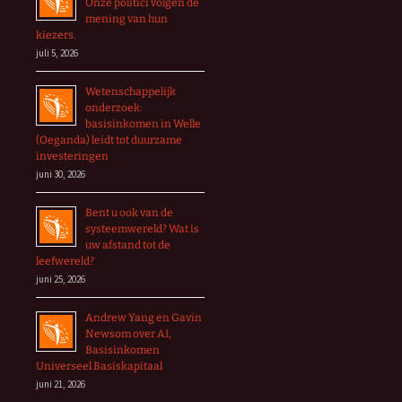
Onze politici volgen de
mening van hun
kiezers.
juli 5, 2026
Wetenschappelijk
onderzoek:
basisinkomen in Welle
(Oeganda) leidt tot duurzame
investeringen
juni 30, 2026
Bent u ook van de
systeemwereld? Wat is
uw afstand tot de
leefwereld?
juni 25, 2026
Andrew Yang en Gavin
Newsom over AI,
Basisinkomen
Universeel Basiskapitaal
juni 21, 2026