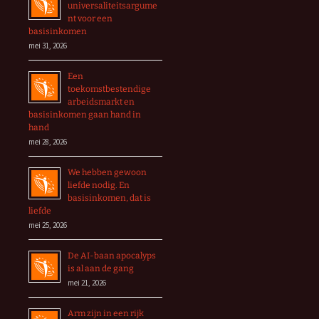
universaliteitsargume
nt voor een
basisinkomen
mei 31, 2026
Een
toekomstbestendige
arbeidsmarkt en
basisinkomen gaan hand in
hand
mei 28, 2026
We hebben gewoon
liefde nodig. En
basisinkomen, dat is
liefde
mei 25, 2026
De AI-baan apocalyps
is al aan de gang
mei 21, 2026
Arm zijn in een rijk