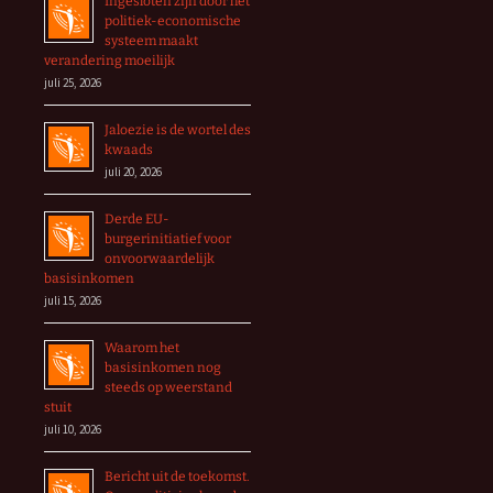
Ingesloten zijn door het
politiek-economische
systeem maakt
verandering moeilijk
juli 25, 2026
Jaloezie is de wortel des
kwaads
juli 20, 2026
Derde EU-
burgerinitiatief voor
onvoorwaardelijk
basisinkomen
juli 15, 2026
Waarom het
basisinkomen nog
steeds op weerstand
stuit
juli 10, 2026
Bericht uit de toekomst.