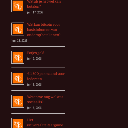
Wat als je het wél kan
betalen?
juni 17, 2026
Wat kan bitcoin voor
basisinkomen van
onderop betekenen?
juni 13, 2026
Potjes geld
juni 9, 2026
€ 1.500 per maand voor
iedereen
juni 5, 2026
Weten we nog wel wat
sociaal is?
juni 3, 2026
Het
universaliteitsargume