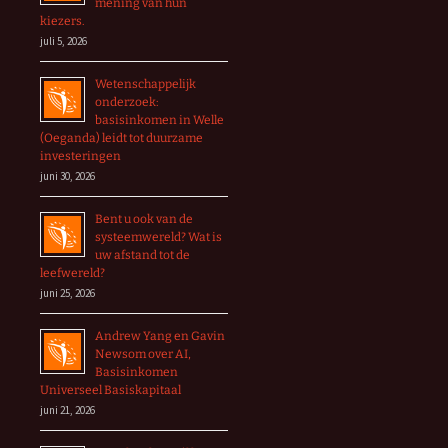
mening van hun
kiezers.
juli 5, 2026
Wetenschappelijk
onderzoek:
basisinkomen in Welle
(Oeganda) leidt tot duurzame
investeringen
juni 30, 2026
Bent u ook van de
systeemwereld? Wat is
uw afstand tot de
leefwereld?
juni 25, 2026
Andrew Yang en Gavin
Newsom over AI,
Basisinkomen
Universeel Basiskapitaal
juni 21, 2026