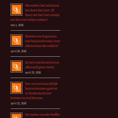
We weten het wel maar
we doen het niet. Of
doen we het niet omdat
we het niet willen weten?
mei 1, 2026
Moeten we beginnen
met basisinkomen voor
alleenstaande ouders?
april 28, 2026
En het interesseert ons
allemaal geen moer
april 25, 2026
Een onvoorwaardelijk
basisinkomen gaat er
in Nederland niet
komen en wel hierom
april 22, 2026
De maker zonder buffer