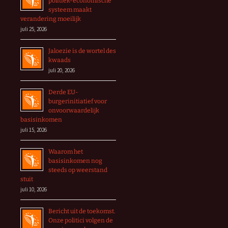
politiek-economische
systeem maakt
verandering moeilijk
juli 25, 2026
Jaloezie is de wortel des
kwaads
juli 20, 2026
Derde EU-
burgerinitiatief voor
onvoorwaardelijk
basisinkomen
juli 15, 2026
Waarom het
basisinkomen nog
steeds op weerstand
stuit
juli 10, 2026
Bericht uit de toekomst.
Onze politici volgen de