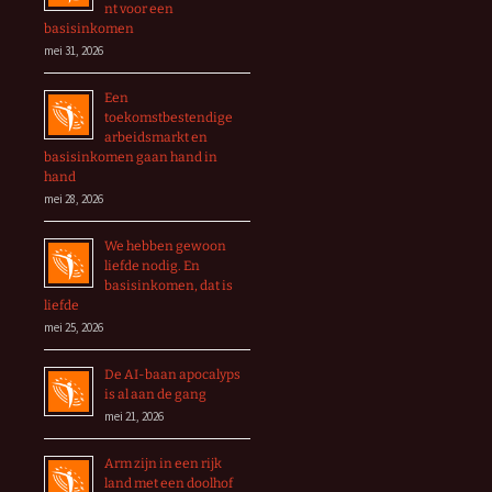
nt voor een
basisinkomen
mei 31, 2026
Een
toekomstbestendige
arbeidsmarkt en
basisinkomen gaan hand in
hand
mei 28, 2026
We hebben gewoon
liefde nodig. En
basisinkomen, dat is
liefde
mei 25, 2026
De AI-baan apocalyps
is al aan de gang
mei 21, 2026
Arm zijn in een rijk
land met een doolhof