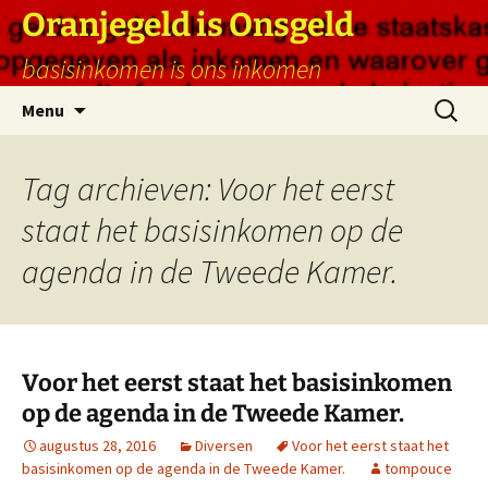
Ga
Oranjegeld is Onsgeld
naar
basisinkomen is ons inkomen
de
inhoud
Zoeken
Menu
naar:
Tag archieven: Voor het eerst
staat het basisinkomen op de
agenda in de Tweede Kamer.
Voor het eerst staat het basisinkomen
op de agenda in de Tweede Kamer.
augustus 28, 2016
Diversen
Voor het eerst staat het
basisinkomen op de agenda in de Tweede Kamer.
tompouce