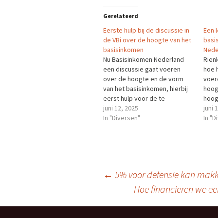
Gerelateerd
Eerste hulp bij de discussie in
Een l
de VBi over de hoogte van het
basi
basisinkomen
Nede
Nu Basisinkomen Nederland
Rien
een discussie gaat voeren
hoe 
over de hoogte en de vorm
voere
van het basisinkomen, hierbij
hoog
eerst hulp voor de te
hoog
bespreken punten, de
juni 12, 2025
afha
juni 
gewenste hoogte en een paar
In "Diversen"
leeft
In "D
uitwerkingen. Denk voor de
strik
hoogte aan € 1.200 à € 1.400.
gaat
Per kind € 200 à € 400.Lees
Een l
verder Het…
basi
Berichtnavigatie
←
5% voor defensie kan makk
Hoe financieren we e