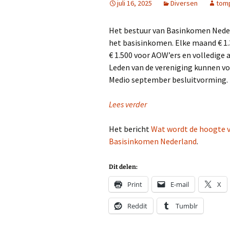
juli 16, 2025
Diversen
tom
Het bestuur van Basinkomen Neder
het basisinkomen. Elke maand € 1.
€ 1.500 voor AOW’ers en volledige 
Leden van de vereniging kunnen voo
Medio september besluitvorming.
Lees verder
Het bericht
Wat wordt de hoogte 
Basisinkomen Nederland
.
Dit delen:
Print
E-mail
X
Reddit
Tumblr