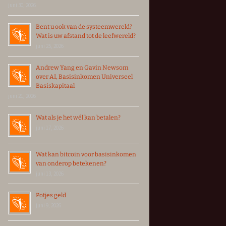
juni 30, 2026
Bent u ook van de systeemwereld?
Wat is uw afstand tot de leefwereld?
juni 25, 2026
Andrew Yang en Gavin Newsom
over AI, Basisinkomen Universeel
Basiskapitaal
juni 21, 2026
Wat als je het wél kan betalen?
juni 17, 2026
Wat kan bitcoin voor basisinkomen
van onderop betekenen?
juni 13, 2026
Potjes geld
juni 9, 2026