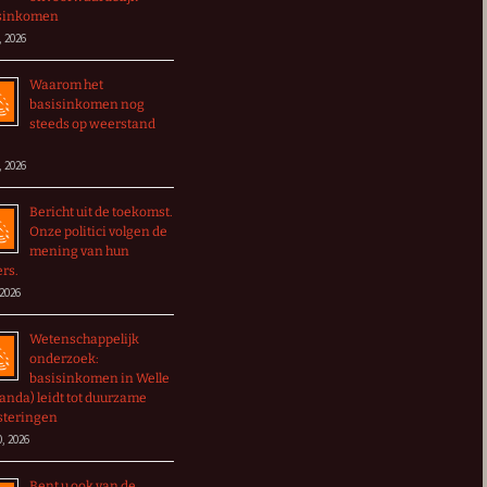
sinkomen
, 2026
Waarom het
basisinkomen nog
steeds op weerstand
, 2026
Bericht uit de toekomst.
Onze politici volgen de
mening van hun
ers.
 2026
Wetenschappelijk
onderzoek:
basisinkomen in Welle
anda) leidt tot duurzame
steringen
0, 2026
Bent u ook van de