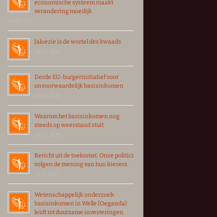
economische systeem maakt
verandering moeilijk
juli 25, 2026
Jaloezie is de wortel des kwaads
juli 20, 2026
Derde EU-burgerinitiatief voor
onvoorwaardelijk basisinkomen
juli 15, 2026
Waarom het basisinkomen nog
steeds op weerstand stuit
juli 10, 2026
Bericht uit de toekomst. Onze politici
volgen de mening van hun kiezers.
juli 5, 2026
Wetenschappelijk onderzoek:
basisinkomen in Welle (Oeganda)
leidt tot duurzame investeringen