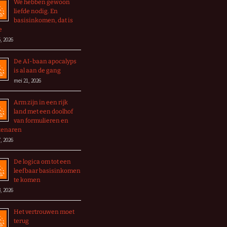
We hebben gewoon
liefde nodig. En
basisinkomen, dat is
e
, 2026
De AI-baan apocalyps
is al aan de gang
mei 21, 2026
Arm zijn in een rijk
land met een doolhof
van formulieren en
tenaren
, 2026
De logica om tot een
leefbaar basisinkomen
te komen
, 2026
Het vertrouwen moet
terug