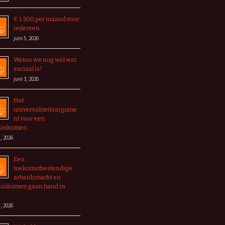
€ 1.500 per maand voor
iedereen
juni 5, 2026
Weten we nog wel wat
sociaal is?
juni 3, 2026
Het
universaliteitsargume
nt voor een
sinkomen
, 2026
Een
toekomstbestendige
arbeidsmarkt en
sinkomen gaan hand in
d
, 2026