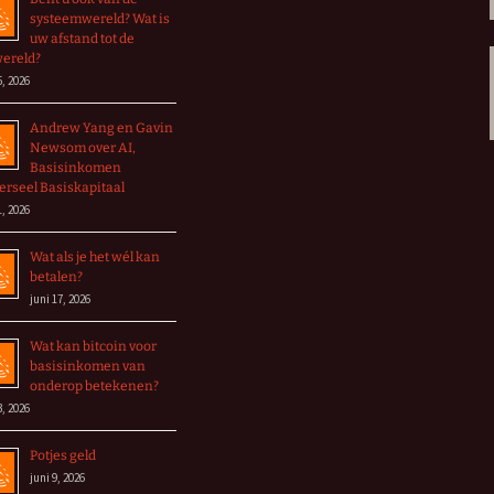
systeemwereld? Wat is
uw afstand tot de
wereld?
5, 2026
Andrew Yang en Gavin
Newsom over AI,
Basisinkomen
erseel Basiskapitaal
1, 2026
Wat als je het wél kan
betalen?
juni 17, 2026
Wat kan bitcoin voor
basisinkomen van
onderop betekenen?
3, 2026
Potjes geld
juni 9, 2026