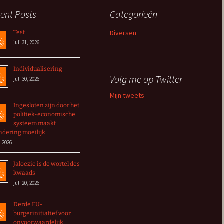
ent Posts
Categorieën
Diversen
Test
juli 31, 2026
Individualisering
Volg me op Twitter
juli 30, 2026
Mijn tweets
Ingesloten zijn door het
politiek-economische
systeem maakt
ndering moeilijk
, 2026
Jaloezie is de wortel des
kwaads
juli 20, 2026
Derde EU-
burgerinitiatief voor
onvoorwaardelijk