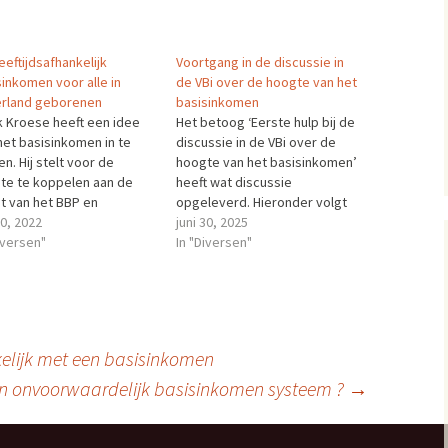
eeftijdsafhankelijk
Voortgang in de discussie in
sinkomen voor alle in
de VBi over de hoogte van het
rland geborenen
basisinkomen
k Kroese heeft een idee
Het betoog ‘Eerste hulp bij de
het basisinkomen in te
discussie in de VBi over de
n. Hij stelt voor de
hoogte van het basisinkomen’
te te koppelen aan de
heeft wat discussie
t van het BBP en
opgeleverd. Hieronder volgt
nkelijk te maken van de
10, 2022
een beeld daarvan en een
juni 30, 2025
ijd. Wel is hij behoorlijk
iversen"
suggestie om de verdere
In "Diversen"
t als het om migratie
discussie te concentreren op
.Lees verder Het bericht
de hoogte van het
eeftijdsafhankelijk
basisinkomen, al dan niet een
sinkomen voor alle in…
wooncomponent en de
hoogte van de…
elijk met een basisinkomen
en onvoorwaardelijk basisinkomen systeem ?
→