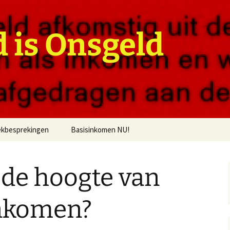
 is Onsgeld
kbesprekingen
Basisinkomen NU!
 de hoogte van
inkomen?