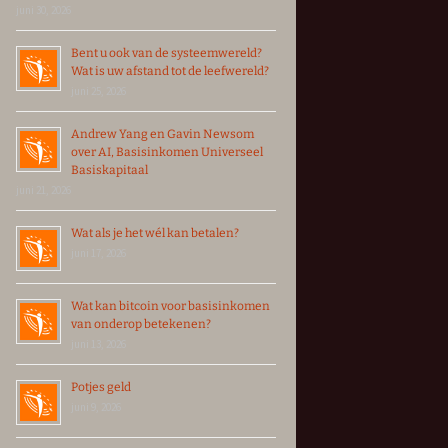
juni 30, 2026
Bent u ook van de systeemwereld?
Wat is uw afstand tot de leefwereld?
juni 25, 2026
Andrew Yang en Gavin Newsom
over AI, Basisinkomen Universeel
Basiskapitaal
juni 21, 2026
Wat als je het wél kan betalen?
juni 17, 2026
Wat kan bitcoin voor basisinkomen
van onderop betekenen?
juni 13, 2026
Potjes geld
juni 9, 2026