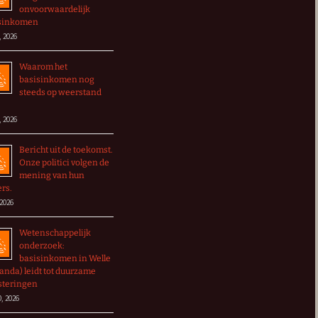
onvoorwaardelijk
sinkomen
, 2026
Waarom het
basisinkomen nog
steeds op weerstand
, 2026
Bericht uit de toekomst.
Onze politici volgen de
mening van hun
ers.
 2026
Wetenschappelijk
onderzoek:
basisinkomen in Welle
anda) leidt tot duurzame
steringen
0, 2026