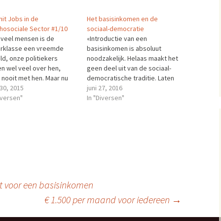
hit Jobs in de
Het basisinkomen en de
hosociale Sector #1/10
sociaal-democratie
 veel mensen is de
«Introductie van een
rklasse een vreemde
basisinkomen is absoluut
ld, onze politiekers
noodzakelijk. Helaas maakt het
en wel veel over hen,
geen deel uit van de sociaal-
 nooit met hen. Maar nu
democratische traditie. Laten
aat YouTube en
 30, 2015
we er over nadenken. In de
juni 27, 2016
rklassers kunnen filmpjes
iversen"
naoorlogse consensus
In "Diversen"
n over hoe het leven is,
stonden de nationale
 verbloemt door het
verzekeringen centraal. Het
ige werk van TV
schappijen. Bullshit Jobs
e Psychosociale Sector.
r…
t voor een basisinkomen
€ 1.500 per maand voor iedereen
→