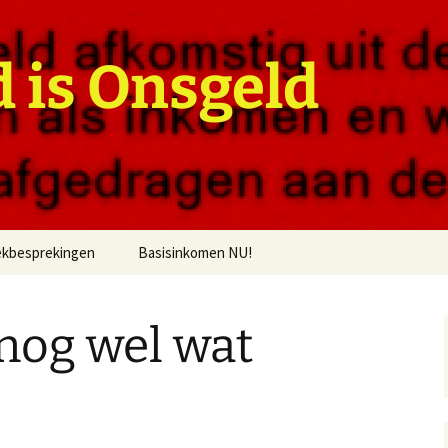
 is Onsgeld
kbesprekingen
Basisinkomen NU!
nog wel wat