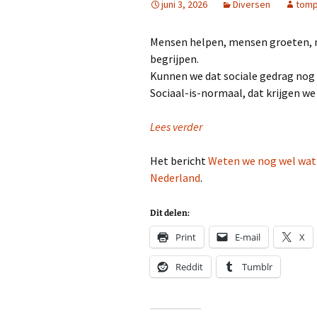
juni 3, 2026
Diversen
tom
Mensen helpen, mensen groeten, n
begrijpen.
Kunnen we dat sociale gedrag no
Sociaal-is-normaal, dat krijgen w
Lees verder
Het bericht
Weten we nog wel wat 
Nederland
.
Dit delen:
Print
E-mail
X
Reddit
Tumblr