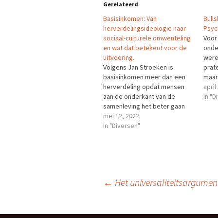
Gerelateerd
Basisinkomen: Van
Bulls
herverdelingsideologie naar
Psyc
sociaal-culturele omwenteling
Voor
en wat dat betekent voor de
onde
uitvoering.
were
Volgens Jan Stroeken is
prat
basisinkomen meer dan een
maar
herverdeling opdat mensen
best
april
aan de onderkant van de
onde
In "D
samenleving het beter gaan
make
hebben. Het versterkt ook de
mei 12, 2022
niet
individualisering en het leidt
In "Diversen"
hand
tot een sociaal culturele
maat
omwenteling, in de geest van
in d
Jan Rotmans, Yanis Varoufakis,
Waa
Yuval Harari en M.J.
Sandel.Lees verder Het
Berichtnavigatie
←
Het universaliteitsargumen
bericht…