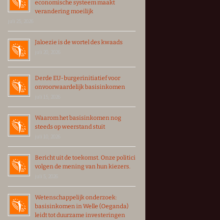
economische systeem maakt
verandering moeilijk
juli 25, 2026
Jaloezie is de wortel des kwaads
juli 20, 2026
Derde EU-burgerinitiatief voor
onvoorwaardelijk basisinkomen
juli 15, 2026
Waarom het basisinkomen nog
steeds op weerstand stuit
juli 10, 2026
Bericht uit de toekomst. Onze politici
volgen de mening van hun kiezers.
juli 5, 2026
Wetenschappelijk onderzoek:
basisinkomen in Welle (Oeganda)
leidt tot duurzame investeringen