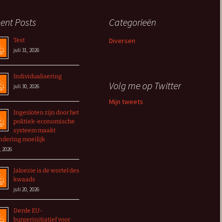
ent Posts
Categorieën
Diversen
Test
juli 31, 2026
Individualisering
Volg me op Twitter
juli 30, 2026
Mijn tweets
Ingesloten zijn door het
politiek-economische
systeem maakt
ndering moeilijk
, 2026
Jaloezie is de wortel des
kwaads
juli 20, 2026
Derde EU-
burgerinitiatief voor