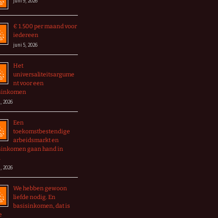
juni 9, 2026
€ 1.500 per maand voor
iedereen
juni 5, 2026
Het
universaliteitsargume
nt voor een
sinkomen
, 2026
Een
toekomstbestendige
arbeidsmarkt en
sinkomen gaan hand in
d
, 2026
We hebben gewoon
liefde nodig. En
basisinkomen, dat is
e