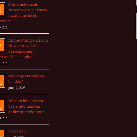
Bent u ook van de
systeemwereld? Wat is
uw afstand tot de
wereld?
5, 2026
Andrew Yang en Gavin
Newsom over AI,
Basisinkomen
erseel Basiskapitaal
1, 2026
Wat als je het wél kan
betalen?
juni 17, 2026
Wat kan bitcoin voor
basisinkomen van
onderop betekenen?
3, 2026
Potjes geld