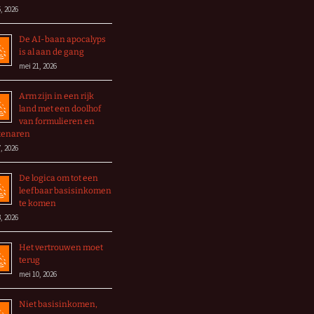
, 2026
De AI-baan apocalyps
is al aan de gang
mei 21, 2026
Arm zijn in een rijk
land met een doolhof
van formulieren en
tenaren
, 2026
De logica om tot een
leefbaar basisinkomen
te komen
, 2026
Het vertrouwen moet
terug
mei 10, 2026
Niet basisinkomen,